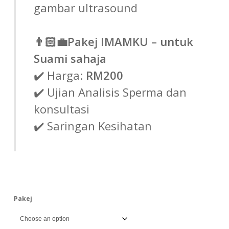
gambar ultrasound
👨🏻‍💼Pakej IMAMKU – untuk
Suami sahaja
✔️ Harga:
RM200
✔️ Ujian Analisis Sperma dan
konsultasi
✔️ Saringan Kesihatan
Pakej