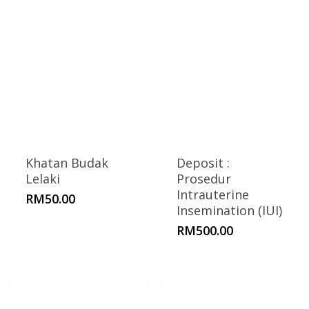
R
Khatan Budak
Deposit :
Lelaki
Prosedur
Intrauterine
RM
50.00
Insemination (IUI)
RM
500.00