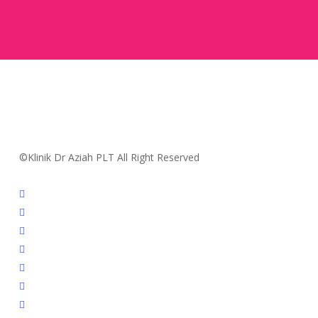
©Klinik Dr Aziah PLT All Right Reserved
facebook
youtube
instagram
whatsapp
tiktok
phone
email