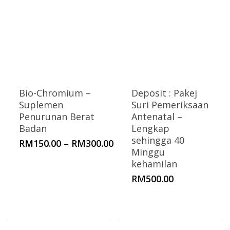
Bio-Chromium –
Deposit : Pakej
Suplemen
Suri Pemeriksaan
Penurunan Berat
Antenatal –
Badan
Lengkap
sehingga 40
Price
RM
150.00
–
RM
300.00
Minggu
range:
kehamilan
RM150.00
through
RM
500.00
RM300.00