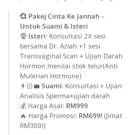
💞 Pakej Cinta Ke Jannah
–
Untuk Suami & Isteri
🧕
Isteri
: Konsultasi 2X sesi
bersama Dr. Aziah +1 sesi
Transvaginal Scan + Ujian Darah
Hormon menilai stok telur(Anti
Mulerian Hormone)
👨🏻‍💼
Suami
: Konsultasi + Ujian
Analisis Sperma+ujian darah
💰 Harga Asal:
RM999
🔥 Harga Promosi:
RM699!
(Jimat
RM300!)