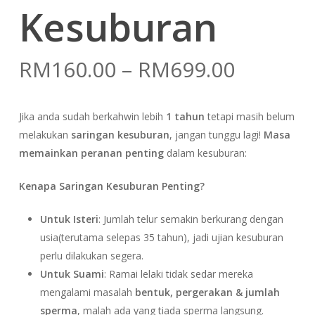
Kesuburan
Price
RM
160.00
–
RM
699.00
range:
RM160.
Jika anda sudah berkahwin lebih
1 tahun
tetapi masih belum
throug
melakukan
saringan kesuburan
, jangan tunggu lagi!
Masa
RM699.
memainkan peranan penting
dalam kesuburan:
Kenapa Saringan Kesuburan Penting?
Untuk Isteri
: Jumlah telur semakin berkurang dengan
usia(terutama selepas 35 tahun), jadi ujian kesuburan
perlu dilakukan segera.
Untuk Suami
: Ramai lelaki tidak sedar mereka
mengalami masalah
bentuk, pergerakan & jumlah
sperma
, malah ada yang tiada sperma langsung.