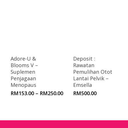
Adore-U &
Deposit :
Blooms V –
Rawatan
Suplemen
Pemulihan Otot
Penjagaan
Lantai Pelvik –
Menopaus
Emsella
Price
RM
153.00
–
RM
250.00
RM
500.00
range:
RM153.00
through
RM250.00