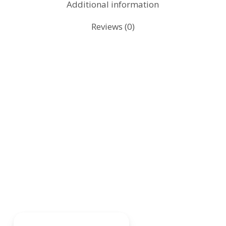
Additional information
Reviews (0)
Dapatkan pemeriksaan kesuburan
asas yang mampu milik di Klinik Dr
Aziah!