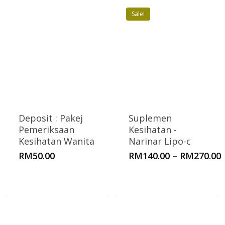
Sale!
Deposit : Pakej
Suplemen
Pemeriksaan
Kesihatan -
Kesihatan Wanita
Narinar Lipo-c
P
RM
50.00
RM
140.00
–
RM
270.00
r