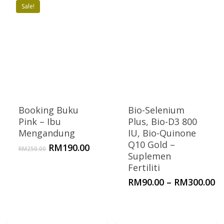
Sale!
Booking Buku
Bio-Selenium
Pink – Ibu
Plus, Bio-D3 800
Mengandung
IU, Bio-Quinone
Q10 Gold –
Original
Current
RM
190.00
RM
250.00
Suplemen
price
price
Fertiliti
was:
is:
RM250.00.
RM190.00.
Pr
RM
90.00
–
RM
300.00
ra
R
t