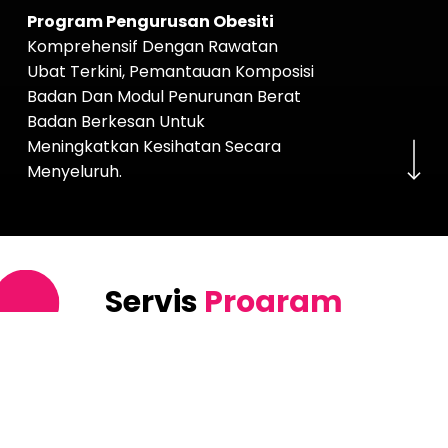
Program Pengurusan Obesiti
Komprehensif Dengan Rawatan
Ubat Terkini, Pemantauan Komposisi
Badan Dan Modul Penurunan Berat
Navigate to the nex
Badan Berkesan Untuk
Meningkatkan Kesihatan Secara
Menyeluruh.
Servis
Program
Pengurusan Obesiti
Di
Klinik Kami Direka Untuk
Membantu Pesakit